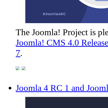
The Joomla! Project is ple
Joomla! CMS 4.0 Release
7
.
Joomla 4 RC 1 and Joomla