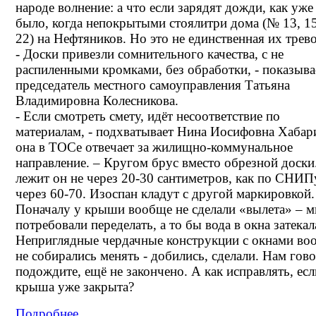
народе волнение: а что если зарядят дожди, как уже
было, когда непокрытыми стоялитри дома (№ 13, 1
22) на Нефтяников. Но это не единственная их трево
- Доски привезли сомнительного качества, с не
распиленными кромками, без обработки, - показыва
председатель местного самоуправления Татьяна
Владимировна Колесникова.
- Если смотреть смету, идёт несоответствие по
материалам, - подхватывает Нина Иосифовна Хабар
она в ТОСе отвечает за жилищно-коммунальное
направление. – Кругом брус вместо обрезной доски
лежит он не через 20-30 сантиметров, как по СНИПу
через 60-70. Изоспан кладут с другой маркировкой.
Поначалу у крыши вообще не сделали «вылета» – 
потребовали переделать, а то бы вода в окна затекал
Неприглядные чердачные конструкции с окнами во
не собирались менять - добились, сделали. Нам гово
подождите, ещё не закончено. А как исправлять, есл
крыша уже закрыта?
Подробнее...